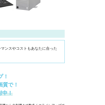
ーマンスやコストもあなたに合った
プ！
画質で！
付中！