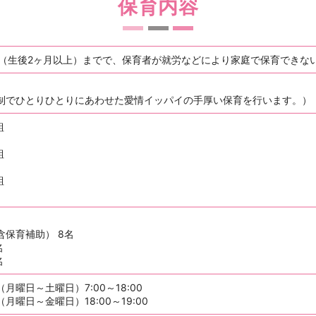
保育内容
児（生後2ヶ月以上）までで、保育者が就労などにより家庭で保育できな
制でひとりひとりにあわせた愛情イッパイの手厚い保育を行います。）
組
名
組
組
名
含保育補助） 8名
名
名
月曜日～土曜日）7:00～18:00
月曜日～金曜日）18:00～19:00