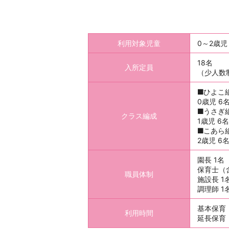
利用対象児童
0～2歳
18名
入所定員
（少人数
ひよこ
0歳児 6
うさぎ
クラス編成
1歳児 6名
こあら
2歳児 6
園長 1名
保育士（
職員体制
施設長 1
調理師 1
基本保育（
利用時間
延長保育（