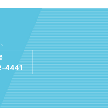
い。
場
2-4441