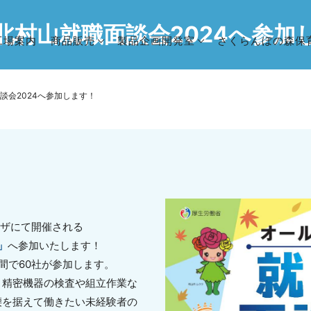
北村山就職面談会2024へ参加
工場案内
商品販売
製品企画開発室
さくらんぼの森保
談会2024へ参加します！
プラザにて開催される
」
へ参加いたします！
間で60社が参加します。
、精密機器の検査や組立作業な
腰を据えて働きたい未経験者の