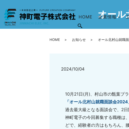
オール
HOME
企業情報
HOME
お知らせ
オール北村山就職面
2024/10/04
10月21日(月)、村山市の甑葉
「オール北村山就職面談会2024
過去最大級となる面談会で、2日
神町電子の今回募集する職種は
どで、経験者の方はもちろん、